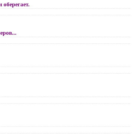
 оберегает.
ров...