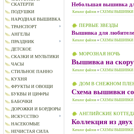
Небольшая вышивка для 
СКАТЕРТИ
ПОДУШКИ
Каталог файлов
»
СХЕМЫ ВЫШИВКИ
НАРОДНАЯ ВЫШИВКА
ПЕРВЫЕ ЗВЕЗДЫ
ТРАНСПОРТ
Вышивка для любителей 
АНГЕЛЫ
Каталог файлов
»
СХЕМЫ ВЫШИВКИ
ПРАЗДНИК
ДЕТСКОЕ
МОРОЗНАЯ НОЧЬ
СКАЗКИ И МУЛЬТИКИ
Вышивка на скору
ЧАСЫ
Каталог файлов
»
СХЕМЫ ВЫШИВКИ
СТИЛЬНОЕ ПАННО
КУХНЯ
ДОМ В СНЕЖНОМ ПЛЕ
ФРУКТЫ И ОВОЩИ
Схема вышивки сос
БУКВЫ И ЦИФРЫ
Каталог файлов
»
СХЕМЫ ВЫШИВКИ
БАБОЧКИ
ДОРОЖКИ И БОРДЮРЫ
АНГЛИЙСКИЕ КОТТЕД
ИСКУССТВО
Коллекция из двух
НАСЕКОМЫЕ
Каталог файлов
»
СХЕМЫ ВЫШИВКИ
НЕЧИСТАЯ СИЛА