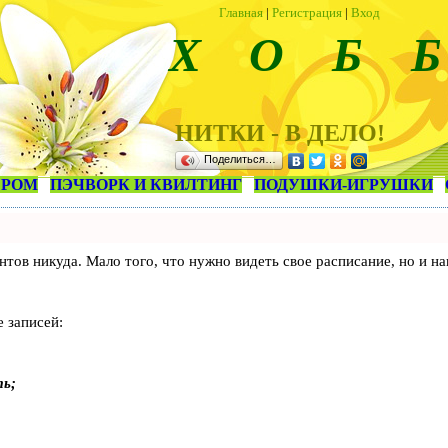
Главная
|
Регистрация
|
Вход
Х О Б Б
НИТКИ - В ДЕЛО!
Поделиться…
ЕРОМ
ПЭЧВОРК И КВИЛТИНГ
ПОДУШКИ-ИГРУШКИ
лиентов никуда. Мало того, что нужно видеть свое расписание, но 
 записей:
ть;