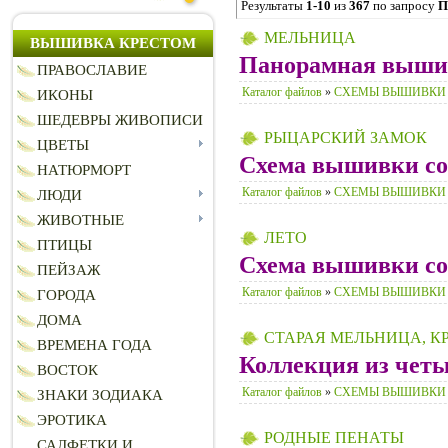
Результаты
1-10
из
367
по запросу
П
МЕЛЬНИЦА
ВЫШИВКА КРЕСТОМ
Панорамная выши
ПРАВОСЛАВИЕ
Каталог файлов
»
СХЕМЫ ВЫШИВКИ
ИКОНЫ
ШЕДЕВРЫ ЖИВОПИСИ
РЫЦАРСКИЙ ЗАМОК
ЦВЕТЫ
Схема вышивки сос
НАТЮРМОРТ
Каталог файлов
»
СХЕМЫ ВЫШИВКИ
ЛЮДИ
ЖИВОТНЫЕ
ЛЕТО
ПТИЦЫ
Схема вышивки сос
ПЕЙЗАЖ
Каталог файлов
»
СХЕМЫ ВЫШИВКИ
ГОРОДА
ДОМА
СТАРАЯ МЕЛЬНИЦА, К
ВРЕМЕНА ГОДА
Коллекция из чет
ВОСТОК
Каталог файлов
»
СХЕМЫ ВЫШИВКИ
ЗНАКИ ЗОДИАКА
ЭРОТИКА
РОДНЫЕ ПЕНАТЫ
САЛФЕТКИ И