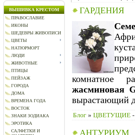
ГАРДЕНИЯ
ВЫШИВКА КРЕСТОМ
ПРАВОСЛАВИЕ
Семе
ИКОНЫ
ШЕДЕВРЫ ЖИВОПИСИ
Афри
ЦВЕТЫ
куст
НАТЮРМОРТ
прир
ЛЮДИ
ЖИВОТНЫЕ
пре
ПТИЦЫ
комнатное ра
ПЕЙЗАЖ
ГОРОДА
жасминовая Ga
ДОМА
вырастающий 
ВРЕМЕНА ГОДА
ВОСТОК
Блог
»
ЦВЕТУЩИЕ
-
ЗНАКИ ЗОДИАКА
ЭРОТИКА
АНТУРИУМ
САЛФЕТКИ И