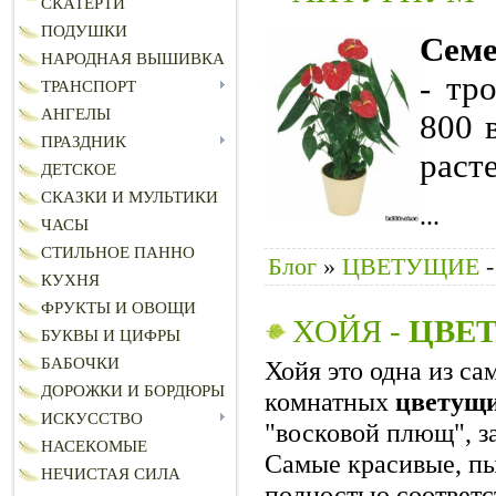
СКАТЕРТИ
ПОДУШКИ
Семе
НАРОДНАЯ ВЫШИВКА
- тр
ТРАНСПОРТ
АНГЕЛЫ
800 
ПРАЗДНИК
раст
ДЕТСКОЕ
СКАЗКИ И МУЛЬТИКИ
...
ЧАСЫ
СТИЛЬНОЕ ПАННО
Блог
»
ЦВЕТУЩИЕ
-
КУХНЯ
ФРУКТЫ И ОВОЩИ
ХОЙЯ -
ЦВЕ
БУКВЫ И ЦИФРЫ
БАБОЧКИ
Хойя это одна из с
ДОРОЖКИ И БОРДЮРЫ
комнатных
цветущ
ИСКУССТВО
"восковой плющ", зач
НАСЕКОМЫЕ
Самые красивые, п
НЕЧИСТАЯ СИЛА
полностью соответс