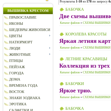
Результаты
1-10
из
178
по запросу
б
БАБОЧКА
ВЫШИВКА КРЕСТОМ
Две схемы вышивк
ПРАВОСЛАВИЕ
Каталог файлов
»
СХЕМЫ ВЫШИВКИ
ИКОНЫ
ШЕДЕВРЫ ЖИВОПИСИ
КОРОЛЕВА КРАСОТЫ
ЦВЕТЫ
Яркая летняя карт
НАТЮРМОРТ
Каталог файлов
»
СХЕМЫ ВЫШИВКИ
ЛЮДИ
ЖИВОТНЫЕ
ЛЕТНИЕ КРАСАВИЦЫ
ПТИЦЫ
Коллекция из трех
ПЕЙЗАЖ
Каталог файлов
»
СХЕМЫ ВЫШИВКИ
ГОРОДА
ДОМА
БАБОЧКИ
ВРЕМЕНА ГОДА
Яркое трио.
ВОСТОК
Каталог файлов
»
СХЕМЫ ВЫШИВКИ
ЗНАКИ ЗОДИАКА
ЭРОТИКА
БАБОЧКА
САЛФЕТКИ И