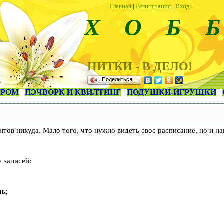
Главная
|
Регистрация
|
Вход
Х О Б Б
НИТКИ - В ДЕЛО!
Поделиться…
ЕРОМ
ПЭЧВОРК И КВИЛТИНГ
ПОДУШКИ-ИГРУШКИ
лиентов никуда. Мало того, что нужно видеть свое расписание, но 
 записей:
ть;