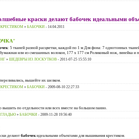
волшебные краски делают бабочек идеальными об
 КРЕСТИКОМ
»
БАБОЧКИ
- 14.04.2011
ОЧКА
"
очек
: 5 тканей разной расцветки, каждой по 1 м Для фона: 7 однотонных тканей
обумажная или из смешанных волокон, 177 х 177 см Роликовый нож, линейка и п
ИНГ
»
ШЕДЕВРЫ ИЗ ЛОСКУТКОВ
- 2011-07-25 15:55:10
переливались, вышейте их шелком.
 КРЕСТИКОМ
»
БАБОЧКИ
- 2009-08-10 22:27:33
 вышить по отдельности или всех вместе на большом панно.
 ГЛАДЬЮ
»
БАБОЧКИ
- 2009-11-28 19:56:40
К
аски делают
бабочек
идеальными объектами для вышивания крестиком.