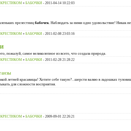
 КРЕСТИКОМ
»
БАБОЧКИ
- 2011-04-14 10:22:03
маленьких прелестниц
бабочек
. Наблюдать за ними одно удовольствие! Никак н
 КРЕСТИКОМ
»
БАБОЧКИ
- 2011-02-08 23:03:16
КИ
то, пожалуй, самое великолепное из всего, что создала природа.
 КРЕСТИКОМ
»
БАБОЧКИ
- 2011-02-28 21:28:22
ганзы
 такой летней красавицы! Хотите себе такую?...шерсти валяю в ладошках тулов
тыкать для сложности восприятия.
 КРЕСТИКОМ
»
БАБОЧКИ
- 2009-09-01 22:26:21