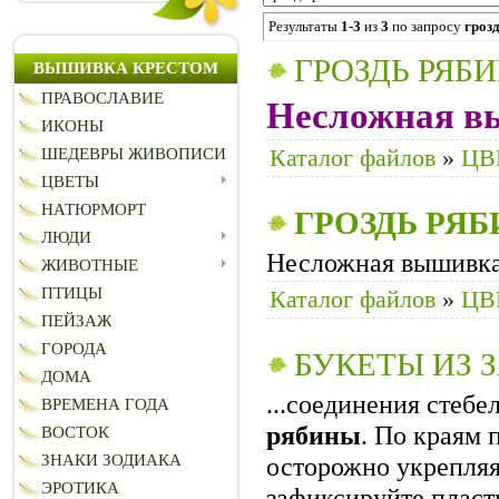
Результаты
1-3
из
3
по запросу
гроз
ГРОЗДЬ РЯБ
ВЫШИВКА КРЕСТОМ
ПРАВОСЛАВИЕ
Несложная в
ИКОНЫ
Каталог файлов
»
ЦВ
ШЕДЕВРЫ ЖИВОПИСИ
ЦВЕТЫ
НАТЮРМОРТ
ГРОЗДЬ
РЯБ
ЛЮДИ
Несложная вышивка
ЖИВОТНЫЕ
ПТИЦЫ
Каталог файлов
»
ЦВ
ПЕЙЗАЖ
ГОРОДА
БУКЕТЫ ИЗ
ДОМА
...соединения стеб
ВРЕМЕНА ГОДА
рябины
. По краям
ВОСТОК
ЗНАКИ ЗОДИАКА
осторожно укрепляя
ЭРОТИКА
зафиксируйте пласти