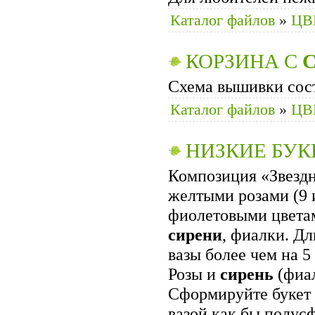
Каталог файлов
»
ЦВ
КОРЗИНА С
Схема вышивки сост
Каталог файлов
»
ЦВ
НИЗКИЕ БУК
Композиция «Звездн
желтыми розами (9 
фиолетовыми цветам
сирени
, фиалки. Д
вазы более чем на 5
Розы и
сирень
(фиал
Сформируйте букет т
вазой как бы полусф