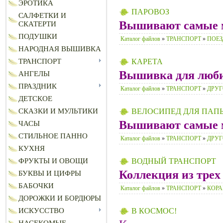
ЭРОТИКА
ПАРОВОЗ
САЛФЕТКИ И
Вышивают самые 
СКАТЕРТИ
ПОДУШКИ
Каталог файлов
»
ТРАНСПОРТ
»
ПОЕЗ
НАРОДНАЯ ВЫШИВКА
ТРАНСПОРТ
КАРЕТА
Вышивка для люби
АНГЕЛЫ
ПРАЗДНИК
Каталог файлов
»
ТРАНСПОРТ
»
ДРУГ
ДЕТСКОЕ
СКАЗКИ И МУЛЬТИКИ
ВЕЛОСИПЕД ДЛЯ ПАП
Вышивают самые 
ЧАСЫ
СТИЛЬНОЕ ПАННО
Каталог файлов
»
ТРАНСПОРТ
»
ДРУГ
КУХНЯ
ФРУКТЫ И ОВОЩИ
ВОДНЫЙ ТРАНСПОРТ
Коллекция из трех
БУКВЫ И ЦИФРЫ
БАБОЧКИ
Каталог файлов
»
ТРАНСПОРТ
»
КОРА
ДОРОЖКИ И БОРДЮРЫ
ИСКУССТВО
В КОСМОС!