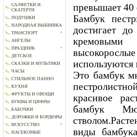
превышает 40 
САЛФЕТКИ И
СКАТЕРТИ
Бамбук пестр
ПОДУШКИ
НАРОДНАЯ ВЫШИВКА
достигает до
ТРАНСПОРТ
кремовыми
АНГЕЛЫ
ПРАЗДНИК
высокорослые
ДЕТСКОЕ
используются 
СКАЗКИ И МУЛЬТИКИ
ЧАСЫ
Это бамбук м
СТИЛЬНОЕ ПАННО
пестролистн
КУХНЯ
ФРУКТЫ И ОВОЩИ
красивое ра
БУКВЫ И ЦИФРЫ
бамбук Мю
БАБОЧКИ
ДОРОЖКИ И БОРДЮРЫ
стволом.Раст
ИСКУССТВО
виды бамбука
НАСЕКОМЫЕ