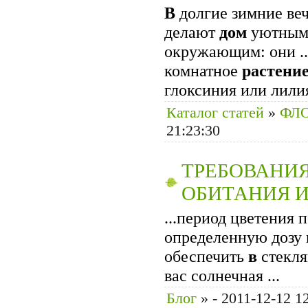
В
долгие зимние веч
делают
дом
уютным 
окружающим: они ..
комнатное
растени
глоксиния или лили
Каталог статей
»
ФЛ
21:23:30
ТРЕБОВАНИ
ОБИТАНИЯ 
...пери­од цветения 
определенную дозу 
обеспечить
в
стекля
вас солнечная ...
Блог
»
- 2011-12-12 1