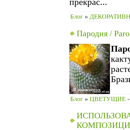
прекрас
...
Блог
»
ДЕКОРАТИВ
Пародия / Рaro
Пар
какт
раст
Браз
Блог
»
ЦВЕТУЩИЕ
-
ИСПОЛЬЗОВ
КОМПОЗИЦИ