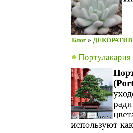
Блог
»
ДЕКОРАТИ
Портулакария а
По
(Por
уход
ради
цве
используют как