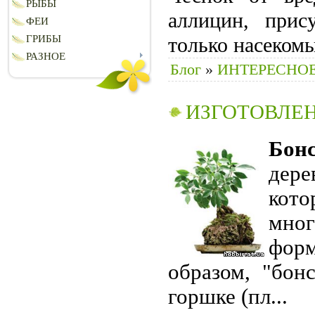
РЫБЫ
аллицин, прис
ФЕИ
ГРИБЫ
только насекомы
РАЗНОЕ
Блог
»
ИНТЕРЕСНОЕ
ИЗГОТОВЛЕН
Бон
дере
кото
мно
фор
образом, "бон
горшке (пл
...