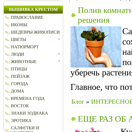
Полив комнатн
ВЫШИВКА КРЕСТОМ
ПРАВОСЛАВИЕ
решения
ИКОНЫ
С
ШЕДЕВРЫ ЖИВОПИСИ
со
ЦВЕТЫ
НАТЮРМОРТ
на
ЛЮДИ
по
ЖИВОТНЫЕ
ПТИЦЫ
уберечь растени
ПЕЙЗАЖ
ГОРОДА
Главное, что по
ДОМА
ВРЕМЕНА ГОДА
Блог
»
ИНТЕРЕСНОЕ
ВОСТОК
ЗНАКИ ЗОДИАКА
ЕЩЕ РАЗ ОБ
ЭРОТИКА
САЛФЕТКИ И
Ку