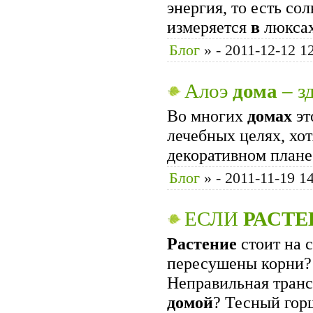
энергия, то есть с
измеряется
в
люксах
Блог
»
- 2011-12-12 1
Алоэ
дома
– з
Во многих
домах
эт
лечебных целях, хо
декоративном плане
Блог
»
- 2011-11-19 1
ЕСЛИ
РАСТЕ
Растение
стоит на с
пересушены корни? 
Неправильная тран
домой
? Тесный гор