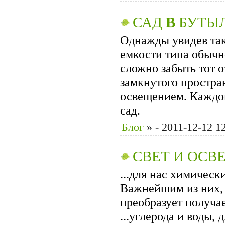
САД
В
БУТЫ
Однажды увидев так
емкости типа обыч
сложно забыть тот 
замкнутого простра
освещением. Каждо
сад.
Блог
»
- 2011-12-12 1
СВЕТ И ОСВ
...для нас химичес
Важнейшим из них, 
преобразует получа
...углерода и воды,