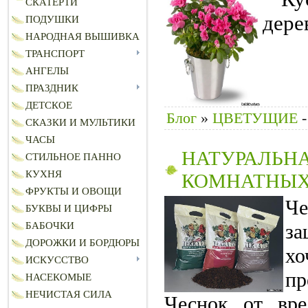
СКАТЕРТИ
дере
ПОДУШКИ
НАРОДНАЯ ВЫШИВКА
ТРАНСПОРТ
АНГЕЛЫ
ПРАЗДНИК
ДЕТСКОЕ
Блог
»
ЦВЕТУЩИЕ
-
СКАЗКИ И МУЛЬТИКИ
ЧАСЫ
НАТУРАЛЬНА
СТИЛЬНОЕ ПАННО
КУХНЯ
КОМНАТНЫХ
ФРУКТЫ И ОВОЩИ
Че
БУКВЫ И ЦИФРЫ
БАБОЧКИ
за
ДОРОЖКИ И БОРДЮРЫ
х
ИСКУССТВО
пр
НАСЕКОМЫЕ
НЕЧИСТАЯ СИЛА
Чеснок от вре