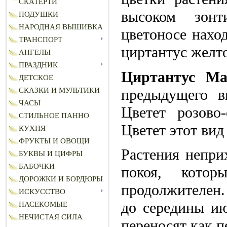
СКАТЕРТИ
высоком зонт
ПОДУШКИ
НАРОДНАЯ ВЫШИВКА
цветоносе нахо
ТРАНСПОРТ
циртантус желто
АНГЕЛЫ
ПРАЗДНИК
Циртантус Ма
ДЕТСКОЕ
предыдущего в
СКАЗКИ И МУЛЬТИКИ
ЧАСЫ
Цветет розово
СТИЛЬНОЕ ПАННО
Цветет этот вид
КУХНЯ
ФРУКТЫ И ОВОЩИ
Растения непри
БУКВЫ И ЦИФРЫ
БАБОЧКИ
покоя, кото
ДОРОЖКИ И БОРДЮРЫ
продолжителен.
ИСКУССТВО
до середины ию
НАСЕКОМЫЕ
НЕЧИСТАЯ СИЛА
переносят как п