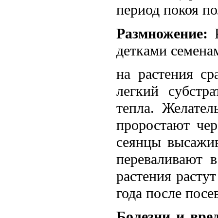
период покоя п
Размножение:
Р
детками семена
на растения ср
легкий субстр
тепла. Желател
проростают чер
сеянцы высажив
переваливают 
растения растут
года после посе
Болезни и вре