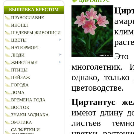
ЦИРТАНТУС
Цирт
ВЫШИВКА КРЕСТОМ
ПРАВОСЛАВИЕ
амар
ИКОНЫ
клим
ШЕДЕВРЫ ЖИВОПИСИ
раст
ЦВЕТЫ
НАТЮРМОРТ
Это 
ЛЮДИ
ЖИВОТНЫЕ
многолетник. 
ПТИЦЫ
однако, только
ПЕЙЗАЖ
цветоводстве.
ГОРОДА
ДОМА
Циртантус же
ВРЕМЕНА ГОДА
ВОСТОК
имеют длину до
ЗНАКИ ЗОДИАКА
листьев темно
ЭРОТИКА
САЛФЕТКИ И
цветки растени