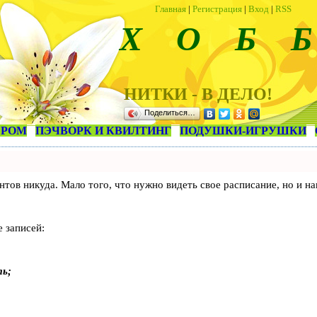
Главная
|
Регистрация
|
Вход
|
RSS
Х О Б Б
НИТКИ - В ДЕЛО!
Поделиться…
ЕРОМ
ПЭЧВОРК И КВИЛТИНГ
ПОДУШКИ-ИГРУШКИ
лиентов никуда. Мало того, что нужно видеть свое расписание, но 
 записей:
ть;