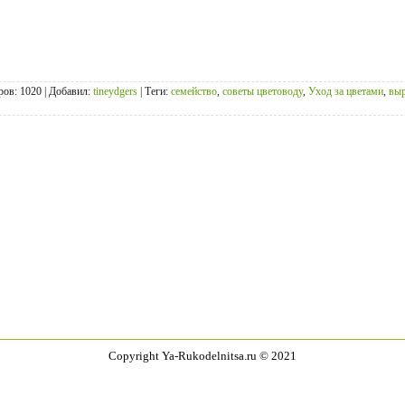
ров
: 1020 |
Добавил
:
tineydgers
|
Теги
:
семейство
,
советы цветоводу
,
Уход за цветами
,
выр
Copyright Ya-Rukodelnitsa.ru © 2021