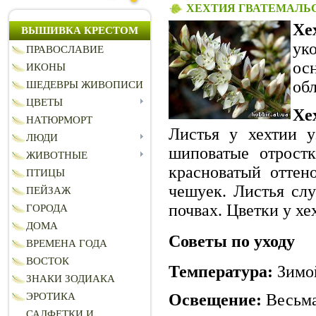
ХЕХТИЯ ГВАТЕМАЛЬСКАЯ
Хе
ВЫШИВКА КРЕСТОМ
ук
ПРАВОСЛАВИЕ
ос
ИКОНЫ
об
ШЕДЕВРЫ ЖИВОПИСИ
ЦВЕТЫ
Хе
НАТЮРМОРТ
Листья у хехтии у
ЛЮДИ
шиповатые отростк
ЖИВОТНЫЕ
красноватый оттен
ПТИЦЫ
чешуек. Листья слу
ПЕЙЗАЖ
почвах. Цветки у хе
ГОРОДА
ДОМА
Советы по уходу
ВРЕМЕНА ГОДА
ВОСТОК
Температура:
Зимой
ЗНАКИ ЗОДИАКА
ЭРОТИКА
Освещение:
Весьма
САЛФЕТКИ И