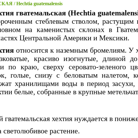
 / Hechtia guatemalensis
хтия гватемальская (Hechtia guatemalensi
ороченным стеблевым стволом, растущим 
новном на каменистых склонах в Гватема
ластях Центральной Америки и Мексики.
хтия
относится к наземным бромелиям. У х
зковатые, красиво изогнутые, длиной д
и по краю, сверху серовато-зеленого цв
ок, голые, снизу с беловатым налетом, 
жат хранилищами воды в период засухи, т
хтии белые, собранные в крупные метельча
 гватемальская хехтия нуждается в пониже
 светолюбивое растение.