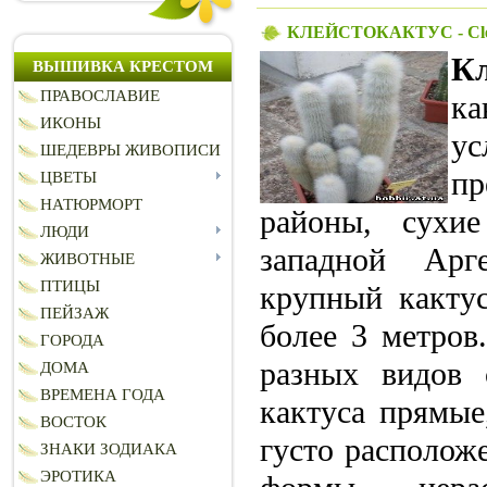
КЛЕЙСТОКАКТУС - Cleis
Кл
ВЫШИВКА КРЕСТОМ
ПРАВОСЛАВИЕ
ка
ИКОНЫ
ус
ШЕДЕВРЫ ЖИВОПИСИ
пр
ЦВЕТЫ
НАТЮРМОРТ
районы, сухи
ЛЮДИ
западной Арг
ЖИВОТНЫЕ
ПТИЦЫ
крупный кактус
ПЕЙЗАЖ
более 3 метров
ГОРОДА
разных видов 
ДОМА
ВРЕМЕНА ГОДА
кактуса прямые
ВОСТОК
густо располож
ЗНАКИ ЗОДИАКА
ЭРОТИКА