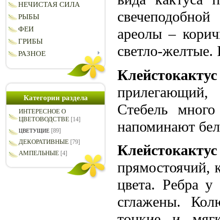
НЕЧИСТАЯ СИЛА
свечеподобной
РЫБЫ
ФЕИ
ареолы – корич
ГРИБЫ
светло-желтые. 
РАЗНОЕ
Клейстокактус
прилегающий, 
Категории раздела
Стебель много
ИНТЕРЕСНОЕ О
ЦВЕТОВОДСТВЕ
[14]
напоминают бел
[89]
ЦВЕТУЩИЕ
ДЕКОРАТИВНЫЕ
[79]
Клейстокакту
АМПЕЛЬНЫЕ
[4]
прямостоячий, 
цвета. Ребра у
сглажены. Кол
тонкие и мягк