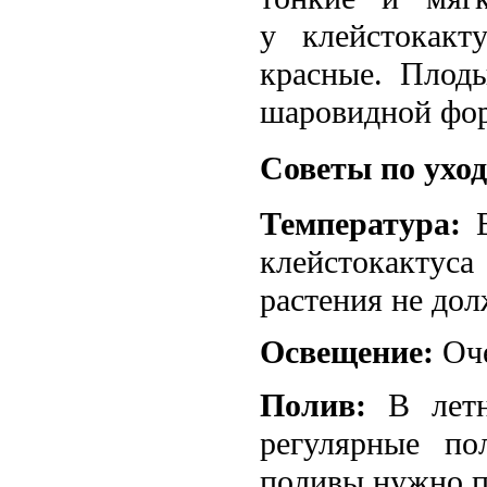
у клейстокакт
красные. Плод
шаровидной фор
Советы по ухо
Температура:
В
клейстокакту
растения не дол
Освещение:
Оче
Полив:
В летни
регулярные по
поливы нужно п