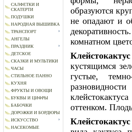
формы, нера
САЛФЕТКИ И
образуются кру
СКАТЕРТИ
ПОДУШКИ
не опадают и о
НАРОДНАЯ ВЫШИВКА
декоративност
ТРАНСПОРТ
комнатном цвето
АНГЕЛЫ
ПРАЗДНИК
Клейстокактус
ДЕТСКОЕ
СКАЗКИ И МУЛЬТИКИ
кустящимся зел
ЧАСЫ
густые, темно
СТИЛЬНОЕ ПАННО
КУХНЯ
разновидност
ФРУКТЫ И ОВОЩИ
клейстокактус
БУКВЫ И ЦИФРЫ
оттенком. Плоды
БАБОЧКИ
ДОРОЖКИ И БОРДЮРЫ
Клейстокакту
ИСКУССТВО
НАСЕКОМЫЕ
вида кактуса 