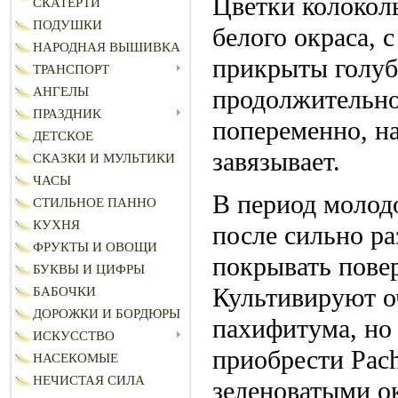
Цветки колокол
СКАТЕРТИ
ПОДУШКИ
белого окраса, 
НАРОДНАЯ ВЫШИВКА
прикрыты голуб
ТРАНСПОРТ
продолжительно
АНГЕЛЫ
ПРАЗДНИК
попеременно, н
ДЕТСКОЕ
завязывает.
СКАЗКИ И МУЛЬТИКИ
ЧАСЫ
В период молодо
СТИЛЬНОЕ ПАННО
КУХНЯ
после сильно ра
ФРУКТЫ И ОВОЩИ
покрывать повер
БУКВЫ И ЦИФРЫ
Культивируют о
БАБОЧКИ
ДОРОЖКИ И БОРДЮРЫ
пахифитума, но
ИСКУССТВО
приобрести Pach
НАСЕКОМЫЕ
НЕЧИСТАЯ СИЛА
зеленоватыми о