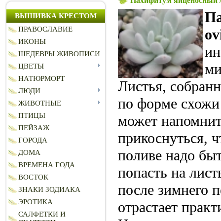
Пахифитум яйценосный /
Па
ВЫШИВКА КРЕСТОМ
ПРАВОСЛАВИЕ
ov
ИКОНЫ
ин
ШЕДЕВРЫ ЖИВОПИСИ
ми
ЦВЕТЫ
НАТЮРМОРТ
Листья, собранн
ЛЮДИ
по форме схожи
ЖИВОТНЫЕ
ПТИЦЫ
может напомнит
ПЕЙЗАЖ
прикоснуться, ч
ГОРОДА
поливе надо бы
ДОМА
ВРЕМЕНА ГОДА
попасть на лист
ВОСТОК
после зимнего 
ЗНАКИ ЗОДИАКА
ЭРОТИКА
отрастает практ
САЛФЕТКИ И