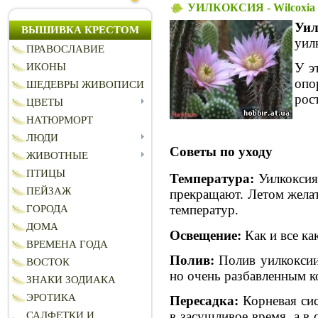
УИЛКОКСИЯ - Wilcoxia
Уил
ВЫШИВКА КРЕСТОМ
уил
ПРАВОСЛАВИЕ
У э
ИКОНЫ
опо
ШЕДЕВРЫ ЖИВОПИСИ
рос
ЦВЕТЫ
НАТЮРМОРТ
ЛЮДИ
Советы по уходу
ЖИВОТНЫЕ
ПТИЦЫ
Температура:
Уилкоксия 
ПЕЙЗАЖ
прекращают. Летом желат
температур.
ГОРОДА
ДОМА
Освещение:
Как и все ка
ВРЕМЕНА ГОДА
Полив:
Полив уилкоксии
ВОСТОК
но очень разбавленным 
ЗНАКИ ЗОДИАКА
ЭРОТИКА
Пересадка:
Корневая сис
в засушливое время, а в
САЛФЕТКИ И