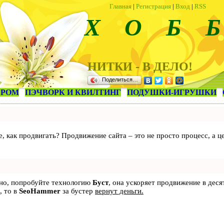
Главная
|
Регистрация
|
Вход
|
RSS
Х О Б Б
НИТКИ - В ДЕЛО!
Поделиться…
ЕРОМ
ПЭЧВОРК И КВИЛТИНГ
ПОДУШКИ-ИГРУШКИ
те, как продвигать? Продвижение сайта – это не просто процесс, а
ьно, попробуйте технологию
Буст
, она ускоряет продвижение в деся
, то в
SeoHammer
за бустер
вернут деньги.