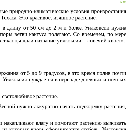
12:02
нные природно-климатические условия произростания
ехаса. Это красивое, изящное растение.
 в длину от 50 см до 2 м и более. Уилкоксии нужна
опоры ветви кактуса полегают. Со временем, по мере
ексиканцы дали название уилкоксии – «овечий хвост».
ржания от 5 до 9 градусов, в это время полив почти
. Уилкоксия нуждается в перепаде дневных и ночных
ь светолюбивое растение.
есной нужно аккуратно начать подкормку растения,
ни накапливают влагу и помогают растению выживать
, из которых вновь сформируется стебель. Уилкоксия