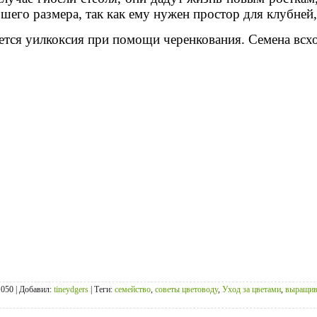
шего размера, так как ему нужен простор для клубней
тся уилкоксия при помощи черенкования. Семена всхо
1050 |
Добавил
:
tineydgers
|
Теги
:
семейство
,
советы цветоводу
,
Уход за цветами
,
выращив