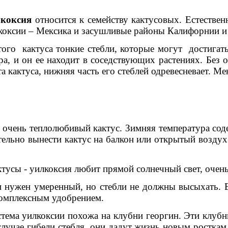
коксия
относится к семейству кактусовых. Естестве
коксии – Мексика и засушливые районы Калифорнии и Т
того кактуса тонкие стебли, которые могут достигать
ра, и он ее находит в соседствующих растениях. Без 
та кактуса, нижняя часть его стеблей одревесневает. М
очень теплолюбивый кактус. Зимняя температура соде
ельно вынести кактус на балкон или открытый воздух
ктусы - уилкоксия любит прямой солнечный свет, очен
 нужен умеренный, но стебли не должны высыхать. В
комплексным удобрением.
тема уилкоксии похожа на клубни георгин. Эти клуб
 случае гибели стебля, они дадут жизнь новым росткам