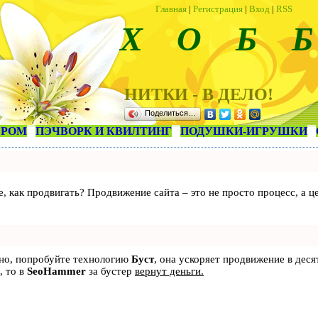
Главная
|
Регистрация
|
Вход
|
RSS
Х О Б Б
НИТКИ - В ДЕЛО!
Поделиться…
ЕРОМ
ПЭЧВОРК И КВИЛТИНГ
ПОДУШКИ-ИГРУШКИ
те, как продвигать? Продвижение сайта – это не просто процесс, а
ьно, попробуйте технологию
Буст
, она ускоряет продвижение в деся
, то в
SeoHammer
за бустер
вернут деньги.