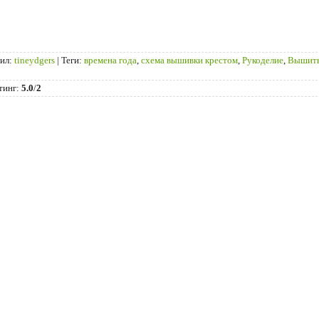
ил
:
tineydgers
|
Теги
:
времена года
,
схема вышивки крестом
,
Рукоделие
,
Вышиты
тинг
:
5.0
/
2