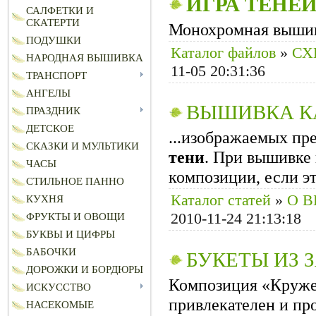
ИГРА
ТЕНЕ
САЛФЕТКИ И
СКАТЕРТИ
Монохромная выши
ПОДУШКИ
Каталог файлов
»
СХ
НАРОДНАЯ ВЫШИВКА
11-05 20:31:36
ТРАНСПОРТ
АНГЕЛЫ
ВЫШИВКА К
ПРАЗДНИК
ДЕТСКОЕ
...изображаемых пр
СКАЗКИ И МУЛЬТИКИ
тени
. При вышивке 
ЧАСЫ
композиции, если эт
СТИЛЬНОЕ ПАННО
Каталог статей
»
О 
КУХНЯ
2010-11-24 21:13:18
ФРУКТЫ И ОВОЩИ
БУКВЫ И ЦИФРЫ
БАБОЧКИ
БУКЕТЫ ИЗ
ДОРОЖКИ И БОРДЮРЫ
Композиция «Круж
ИСКУССТВО
привлекателен и про
НАСЕКОМЫЕ