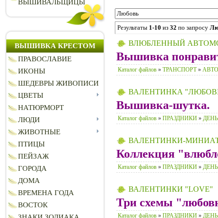
ВЫШИВАЛЬЩИЦЫ
Результаты
1-10
из
32
по запросу
Лю
ВЛЮБЛЕННЫЙ АВТОМ
ВЫШИВКА КРЕСТОМ
Вышивка понравит
ПРАВОСЛАВИЕ
Каталог файлов
»
ТРАНСПОРТ
»
АВТ
ИКОНЫ
ШЕДЕВРЫ ЖИВОПИСИ
ВАЛЕНТИНКА "ЛЮБОВ
ЦВЕТЫ
Вышивка-шутка.
НАТЮРМОРТ
Каталог файлов
»
ПРАЗДНИКИ
»
ДЕНЬ
ЛЮДИ
ЖИВОТНЫЕ
ВАЛЕНТИНКИ-МИНИА
ПТИЦЫ
Коллекция "влюбл
ПЕЙЗАЖ
Каталог файлов
»
ПРАЗДНИКИ
»
ДЕНЬ
ГОРОДА
ДОМА
ВАЛЕНТИНКИ "LOVE"
ВРЕМЕНА ГОДА
Три схемы "любов
ВОСТОК
Каталог файлов
»
ПРАЗДНИКИ
»
ДЕНЬ
ЗНАКИ ЗОДИАКА