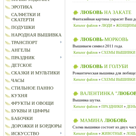
ЭРОТИКА
ЛЮБОВЬ
НА ЗАКАТЕ
САЛФЕТКИ И
Фантазийная картина украсит Ваш д
СКАТЕРТИ
Каталог файлов
»
ЛЮДИ
»
ЖЕНЩИН
ПОДУШКИ
НАРОДНАЯ ВЫШИВКА
ЛЮБОВЬ
-МОРКОВЬ
ТРАНСПОРТ
Вышиваем символ 2011 года.
АНГЕЛЫ
Каталог файлов
»
СХЕМЫ ВЫШИВКИ
ПРАЗДНИК
ДЕТСКОЕ
ЛЮБОВЬ
И ГОЛУБИ
СКАЗКИ И МУЛЬТИКИ
Романтическая вышивка для любящег
Каталог файлов
»
СХЕМЫ ВЫШИВКИ
ЧАСЫ
СТИЛЬНОЕ ПАННО
ВАЛЕНТИНКА "
ЛЮБО
КУХНЯ
Вышивка шутка.
ФРУКТЫ И ОВОЩИ
Каталог файлов
»
ПРАЗДНИКИ
»
ДЕНЬ
БУКВЫ И ЦИФРЫ
БАБОЧКИ
МАМИНА
ЛЮБОВЬ
ДОРОЖКИ И БОРДЮРЫ
Схема вышивки состоит из двух част
ИСКУССТВО
Каталог файлов
»
ЖИВОТНЫЕ
»
ЛОШ