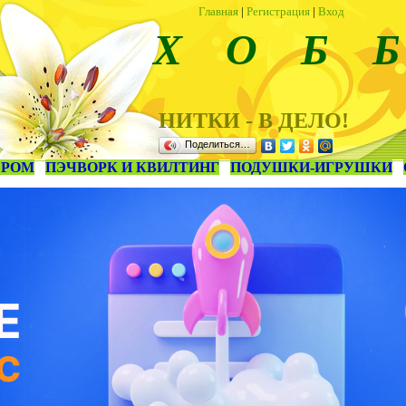
Главная
|
Регистрация
|
Вход
Х О Б Б
НИТКИ - В ДЕЛО!
Поделиться…
ЕРОМ
ПЭЧВОРК И КВИЛТИНГ
ПОДУШКИ-ИГРУШКИ