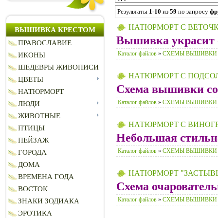
Результаты
1-10
из
59
по запросу
фр
НАТЮРМОРТ С ВЕТОЧ
ВЫШИВКА КРЕСТОМ
Вышивка украсит 
ПРАВОСЛАВИЕ
Каталог файлов
»
СХЕМЫ ВЫШИВКИ
ИКОНЫ
ШЕДЕВРЫ ЖИВОПИСИ
НАТЮРМОРТ С ПОДС
ЦВЕТЫ
Схема вышивки сос
НАТЮРМОРТ
Каталог файлов
»
СХЕМЫ ВЫШИВКИ
ЛЮДИ
ЖИВОТНЫЕ
НАТЮРМОРТ С ВИНОГ
ПТИЦЫ
Небольшая стильн
ПЕЙЗАЖ
Каталог файлов
»
СХЕМЫ ВЫШИВКИ
ГОРОДА
ДОМА
НАТЮРМОРТ "ЗАСТЫВ
ВРЕМЕНА ГОДА
Схема очарователь
ВОСТОК
Каталог файлов
»
СХЕМЫ ВЫШИВКИ
ЗНАКИ ЗОДИАКА
ЭРОТИКА