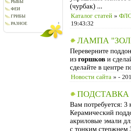
РЫБЫ
(чурбак) ...
ФЕИ
Каталог статей
»
ФЛ
ГРИБЫ
19:43:32
РАЗНОЕ
ЛАМПА "ЗОЛ
Переверните поддо
из
горшков
и сдела
сделайте в центре по
Новости сайта
»
- 20
ПОДСТАВКА 
Вам потребуется: 3
Керамический поддо
акриловые эмали дл
с тонким стержнем З