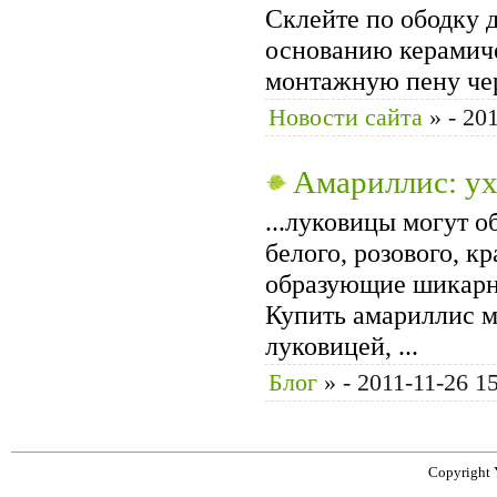
Склейте по ободку 
основанию керамиче
мон­тажную пену чер
Новости сайта
»
- 20
Амариллис: у
...луковицы могут о
белого, розового, к
образующие шикарны
Купить амариллис 
луковицей, ...
Блог
»
- 2011-11-26 1
Copyright 