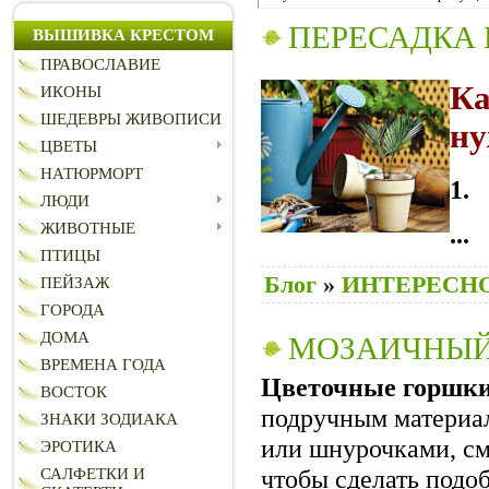
ПЕРЕСАДКА
ВЫШИВКА КРЕСТОМ
ПРАВОСЛАВИЕ
К
ИКОНЫ
ШЕДЕВРЫ ЖИВОПИСИ
ну
ЦВЕТЫ
НАТЮРМОРТ
ЛЮДИ
...
ЖИВОТНЫЕ
ПТИЦЫ
Блог
»
ИНТЕРЕСНО
ПЕЙЗАЖ
ГОРОДА
ДОМА
МОЗАИЧНЫ
ВРЕМЕНА ГОДА
Цветочные
горшк
ВОСТОК
подручным материал
ЗНАКИ ЗОДИАКА
или шнурочками, смо
ЭРОТИКА
чтобы сделать под
САЛФЕТКИ И