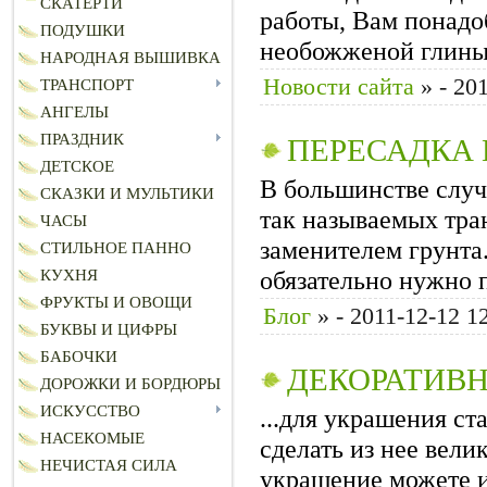
СКАТЕРТИ
работы, Вам понадо
ПОДУШКИ
необожженой глины (
НАРОДНАЯ ВЫШИВКА
Новости сайта
»
- 20
ТРАНСПОРТ
АНГЕЛЫ
ПРАЗДНИК
ПЕРЕСАДКА
ДЕТСКОЕ
В большинстве случ
СКАЗКИ И МУЛЬТИКИ
так называемых тр
ЧАСЫ
заменителем грунта
СТИЛЬНОЕ ПАННО
обязательно нужно п
КУХНЯ
ФРУКТЫ И ОВОЩИ
Блог
»
- 2011-12-12 1
БУКВЫ И ЦИФРЫ
БАБОЧКИ
ДЕКОРАТИВН
ДОРОЖКИ И БОРДЮРЫ
ИСКУССТВО
...для украшения с
НАСЕКОМЫЕ
сделать из нее вели
НЕЧИСТАЯ СИЛА
украшение можете и