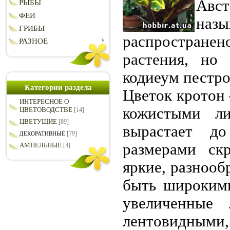
Авст
РЫБЫ
ФЕИ
наз
ГРИБЫ
распростране
РАЗНОЕ
растения, но
кодиеум пестро
Категории раздела
Цветок кротон 
ИНТЕРЕСНОЕ О
кожистыми ли
ЦВЕТОВОДСТВЕ
[14]
ЦВЕТУЩИЕ
[89]
вырастает д
[79]
ДЕКОРАТИВНЫЕ
размерами ск
АМПЕЛЬНЫЕ
[4]
яркие, разнооб
быть широкими
увеличенные
лентовидны