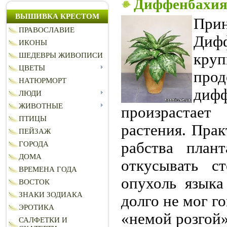
Диффенбахия:
ВЫШИВКА КРЕСТОМ
При
ПРАВОСЛАВИЕ
Диф
ИКОНЫ
кру
ШЕДЕВРЫ ЖИВОПИСИ
ЦВЕТЫ
про
НАТЮРМОРТ
диф
ЛЮДИ
ЖИВОТНЫЕ
произрастает
ПТИЦЫ
растения. Прак
ПЕЙЗАЖ
рабства плант
ГОРОДА
ДОМА
откусывать с
ВРЕМЕНА ГОДА
опухоль языка
ВОСТОК
ЗНАКИ ЗОДИАКА
долго не мог г
ЭРОТИКА
«немой розгой»
САЛФЕТКИ И