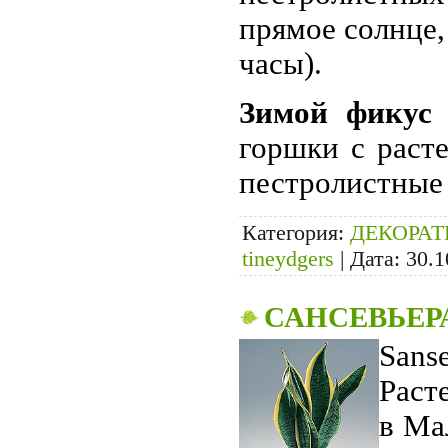
прямое солнце,
часы).
Зимой фикус 
горшки с раст
пестролистные
Категория:
ДЕКОРА
tineydgers
|
Дата:
30.1
САНСЕВЬЕР
Sans
Раст
в Ма