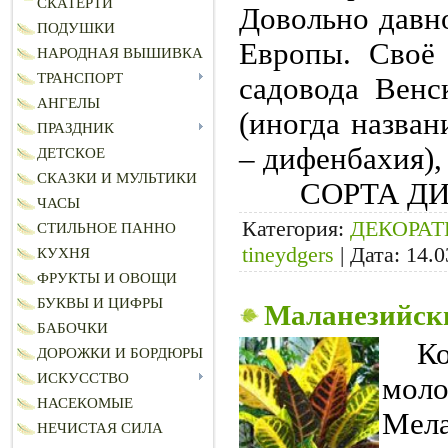
СКАТЕРТИ
Довольно давн
ПОДУШКИ
Европы. Своё
НАРОДНАЯ ВЫШИВКА
ТРАНСПОРТ
садовода Венс
АНГЕЛЫ
(иногда назван
ПРАЗДНИК
– дифенбахия),
ДЕТСКОЕ
СКАЗКИ И МУЛЬТИКИ
СОРТА Д
ЧАСЫ
Категория:
ДЕКОРА
СТИЛЬНОЕ ПАННО
tineydgers
|
Дата:
14.0
КУХНЯ
ФРУКТЫ И ОВОЩИ
БУКВЫ И ЦИФРЫ
Маланезийски
БАБОЧКИ
К
ДОРОЖКИ И БОРДЮРЫ
ИСКУССТВО
мол
НАСЕКОМЫЕ
Мел
НЕЧИСТАЯ СИЛА