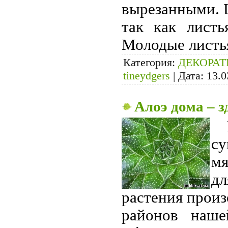
вырезанными. Ц
так как лист
Молодые листь
Категория:
ДЕКОРА
tineydgers
|
Дата:
13.0
Алоэ дома – з
су
мя
дл
растения прои
районов наше