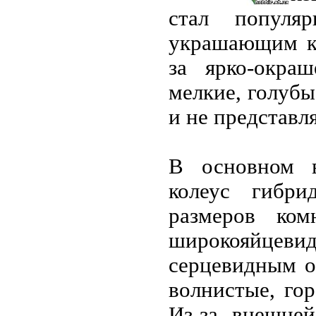
стал популяр
украшающим ко
за ярко-окра
мелкие, голубы
и не представл
В основном в
колеус гибри
размеров ком
широкояйце
серцевидным о
волнистые, гор
Из-за внешней