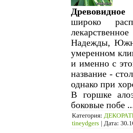
Древовидное
широко рас
лекарственно
Надежды, Южн
умеренном клим
и именно с это
название - сто
однако при хор
В горшке ало
боковые побе
.
Категория:
ДЕКОРА
tineydgers
|
Дата:
30.1