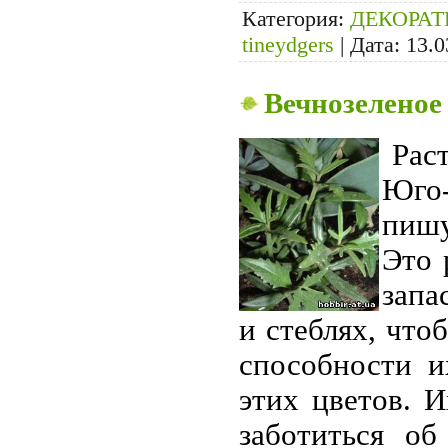
Категория:
ДЕКОРА
tineydgers
|
Дата:
13.0
Вечнозеленое
Рас
Юго-
пишу
Это 
запа
и стеблях, что
способности и
этих цветов. 
заботиться об