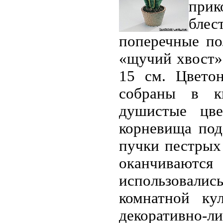
при
блес
поперечные по
«щучий хвост».
15 см. Цвето
собраны в ки
душистые цве
корневища под
пучки пестрых
оканчивают
использовал
комнатной ку
декоративно-