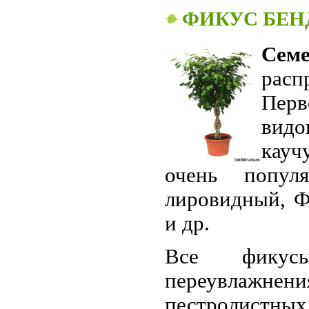
ФИКУС БЕ
Семе
расп
Перв
вид
кауч
очень попул
лировидный, Ф
и др.
Все фикусы
переувлажнен
пестролистных