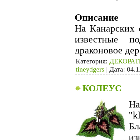
Описание
На Канарских о
известные п
драконовое де
Категория:
ДЕКОРА
tineydgers
|
Дата:
04.1
КОЛЕУС
На
"k
Б
из