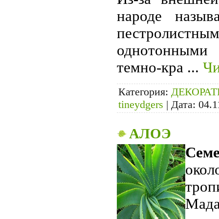
народе назыв
пестролистны
однотонными 
темно-кра
...
Чи
Категория:
ДЕКОРА
tineydgers
|
Дата:
04.1
АЛОЭ
Семе
окол
тро
Мада