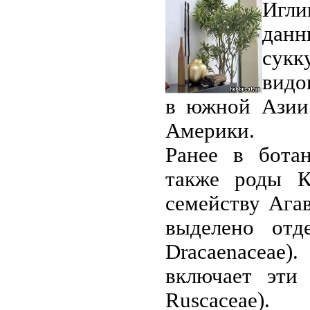
Игл
данн
сукк
видо
в южной Азии
Америки.
Ранее в бота
также роды К
семейству Агав
выделено отд
Dracaenaceae
включает эти
Ruscaceae).